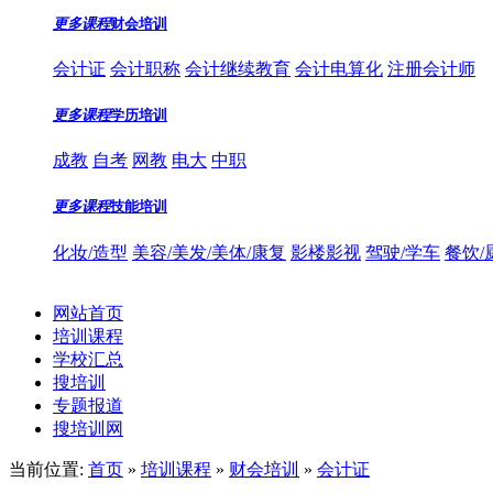
更多课程
财会培训
会计证
会计职称
会计继续教育
会计电算化
注册会计师
更多课程
学历培训
成教
自考
网教
电大
中职
更多课程
技能培训
化妆/造型
美容/美发/美体/康复
影楼影视
驾驶/学车
餐饮/
网站首页
培训课程
学校汇总
搜培训
专题报道
搜培训网
当前位置:
首页
»
培训课程
»
财会培训
»
会计证