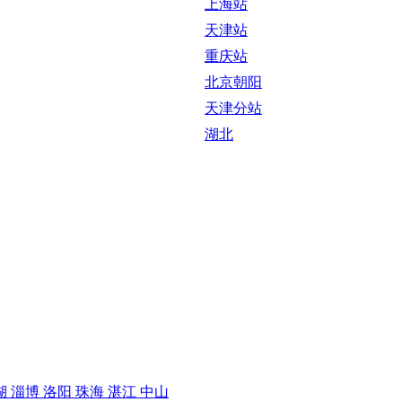
上海站
天津站
重庆站
北京朝阳
天津分站
湖北
湖
淄博
洛阳
珠海
湛江
中山