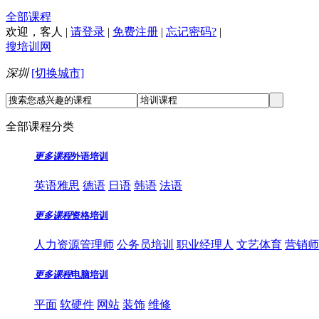
全部课程
欢迎，
客人
|
请登录
|
免费注册
|
忘记密码?
|
搜培训网
深圳
[切换城市]
全部课程分类
更多课程
外语培训
英语雅思
德语
日语
韩语
法语
更多课程
资格培训
人力资源管理师
公务员培训
职业经理人
文艺体育
营销师
更多课程
电脑培训
平面
软硬件
网站
装饰
维修