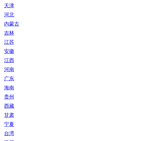
天津
河北
内蒙古
吉林
江苏
安徽
江西
河南
广东
海南
贵州
西藏
甘肃
宁夏
台湾