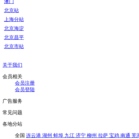
澳门
北京站
上海分站
北京海淀
北京昌平
北京市站
关于我们
会员相关
会员注册
会员登陆
广告服务
常见问题
各地分站
全国
连云港
湖州
蚌埠
九江
济宁
柳州
拉萨
宝鸡
南通
芜