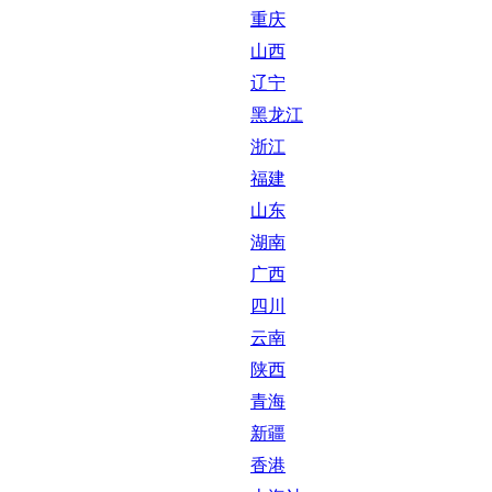
重庆
山西
辽宁
黑龙江
浙江
福建
山东
湖南
广西
四川
云南
陕西
青海
新疆
香港