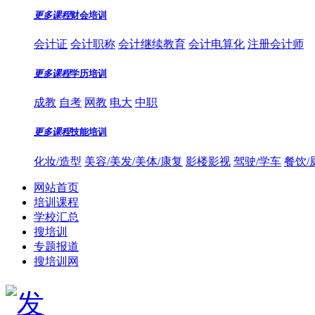
更多课程
财会培训
会计证
会计职称
会计继续教育
会计电算化
注册会计师
更多课程
学历培训
成教
自考
网教
电大
中职
更多课程
技能培训
化妆/造型
美容/美发/美体/康复
影楼影视
驾驶/学车
餐饮/
网站首页
培训课程
学校汇总
搜培训
专题报道
搜培训网