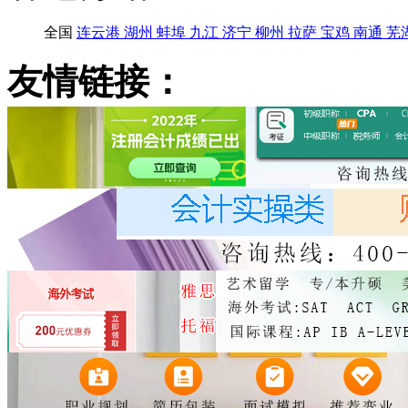
全国
连云港
湖州
蚌埠
九江
济宁
柳州
拉萨
宝鸡
南通
芜
友情链接：