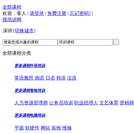
全部课程
欢迎，
客人
|
请登录
|
免费注册
|
忘记密码?
|
搜培训网
深圳
[切换城市]
全部课程分类
更多课程
外语培训
英语雅思
德语
日语
韩语
法语
更多课程
资格培训
人力资源管理师
公务员培训
职业经理人
文艺体育
营销师
更多课程
电脑培训
平面
软硬件
网站
装饰
维修